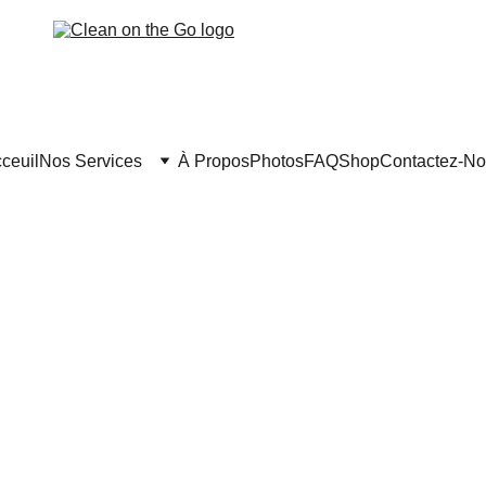
ceuil
Nos Services
À Propos
Photos
FAQ
Shop
Contactez-N
y 