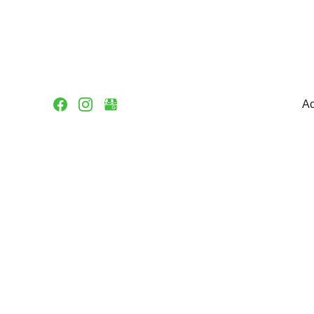
Ac
Cleaning Compan
Pointe Claire