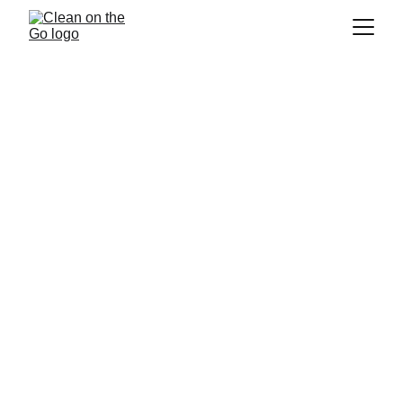
Zones de 
Service
Ouest de l'île, Vaudreuil-Soulanges et 
environs.
Vaudreuil-Dorion - Hudson - Saint-